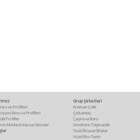
rimiz
Grup Şirketleri
oru ve Profilleri
Kroman Çelik
siyon Boru ve Profilleri
Çelsantaş
tli Profiller
Çayırova Boru
rvis Merkezi
Hassas Borular
Demtrans Taşımacılık
glar
Yücel İhracat İthalat
Yücel Eko-Tarım