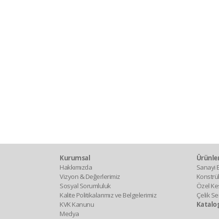
Kurumsal
Ürünle
Hakkımızda
Sanayi B
Vizyon & Değerlerimiz
Konstrük
Sosyal Sorumluluk
Özel Kesi
Kalite Politikalarımız ve Belgelerimiz
Çelik Se
KVK Kanunu
Katalo
Medya