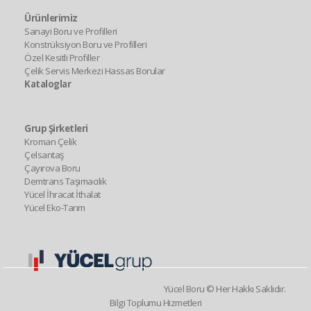
Ürünlerimiz
Sanayi Boru ve Profilleri
Konstrüksiyon Boru ve Profilleri
Özel Kesitli Profiller
Çelik Servis Merkezi
Hassas Borular
Kataloglar
Grup Şirketleri
Kroman Çelik
Çelsantaş
Çayırova Boru
Demtrans Taşımacılık
Yücel İhracat İthalat
Yücel Eko-Tarım
Yücel Boru © Her Hakkı Saklıdır.
Bilgi Toplumu Hizmetleri