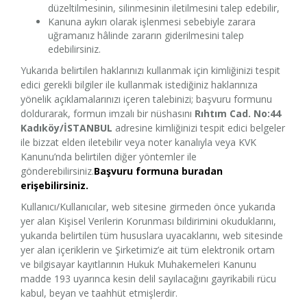
düzeltilmesinin, silinmesinin iletilmesini talep edebilir,
Kanuna aykırı olarak işlenmesi sebebiyle zarara
uğramanız hâlinde zararın giderilmesini talep
edebilirsiniz.
Yukarıda belirtilen haklarınızı kullanmak için kimliğinizi tespit
edici gerekli bilgiler ile kullanmak istediğiniz haklarınıza
yönelik açıklamalarınızı içeren talebinizi; başvuru formunu
doldurarak, formun imzalı bir nüshasını
Rıhtım Cad. No:44
Kadıköy/İSTANBUL
adresine kimliğinizi tespit edici belgeler
ile bizzat elden iletebilir veya noter kanalıyla veya KVK
Kanunu’nda belirtilen diğer yöntemler ile
gönderebilirsiniz.
Başvuru formuna buradan
erişebilirsiniz.
Kullanıcı/Kullanıcılar, web sitesine girmeden önce yukarıda
yer alan Kişisel Verilerin Korunması bildirimini okuduklarını,
yukarıda belirtilen tüm hususlara uyacaklarını, web sitesinde
yer alan içeriklerin ve Şirketimiz’e ait tüm elektronik ortam
ve bilgisayar kayıtlarının Hukuk Muhakemeleri Kanunu
madde 193 uyarınca kesin delil sayılacağını gayrikabili rücu
kabul, beyan ve taahhüt etmişlerdir.