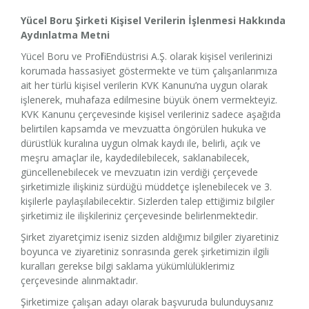
Yücel Boru Şirketi Kişisel Verilerin İşlenmesi Hakkında
Aydınlatma Metni
Yücel Boru ve Profil Endüstrisi A.Ş. olarak kişisel verilerinizi
korumada hassasiyet göstermekte ve tüm çalışanlarımıza
ait her türlü kişisel verilerin KVK Kanunu’na uygun olarak
işlenerek, muhafaza edilmesine büyük önem vermekteyiz.
KVK Kanunu çerçevesinde kişisel verileriniz sadece aşağıda
belirtilen kapsamda ve mevzuatta öngörülen hukuka ve
dürüstlük kuralına uygun olmak kaydı ile, belirli, açık ve
meşru amaçlar ile, kaydedilebilecek, saklanabilecek,
güncellenebilecek ve mevzuatın izin verdiği çerçevede
şirketimizle ilişkiniz sürdüğü müddetçe işlenebilecek ve 3.
kişilerle paylaşılabilecektir. Sizlerden talep ettiğimiz bilgiler
şirketimiz ile ilişkileriniz çerçevesinde belirlenmektedir.
Şirket ziyaretçimiz iseniz sizden aldığımız bilgiler ziyaretiniz
boyunca ve ziyaretiniz sonrasında gerek şirketimizin ilgili
kuralları gerekse bilgi saklama yükümlülüklerimiz
çerçevesinde alınmaktadır.
Şirketimize çalışan adayı olarak başvuruda bulunduysanız