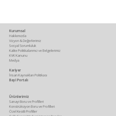
Kurumsal
Hakkımızda
Vizyon & Değerlerimiz
Sosyal Sorumluluk
Kalite Politikalarımız ve Belgelerimiz
KVK Kanunu
Medya
Kariyer
İnsan Kaynakları Politikası
Bayi Portalı
Ürünlerimiz
Sanayi Boru ve Profilleri
Konstrüksiyon Boru ve Profilleri
Özel Kesitli Profiller